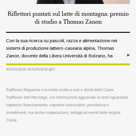
Riflettori puntati sul latte di montagna: premio
di studio a Thomas Zanon
Con la sua ricerca su pascoli, razza e alimentazione nei
sistemi di produzione lattiero-casearia alpina, Thomas
Zanon, docente della Libera Università di Bolzano, ha
fornito nuove conoscenze sulla qualità e la composizione
INTERVIEW
,
INTERVIEW @IT
microbiologica del latte di montagna. Per il suo lavoro –
che si inserisce nell’indagine pratica per un’agricoltura di
montagna sostenibile – è stato insignito di un premio di
Raiffeisen Magazine è la rivista rivolta a soci e clienti delle Casse
studio dalla Federazione Raiffeisen dell’Alto Adige.
Raiffeisen dell’Alto Adige, con informazioni aggiornate su temi riguardanti
risparmio, finanziamento, coperture assicurative, previdenza e
investimenti, ma anche cooperazione, sviluppi ed eventi delle singole
Casse.