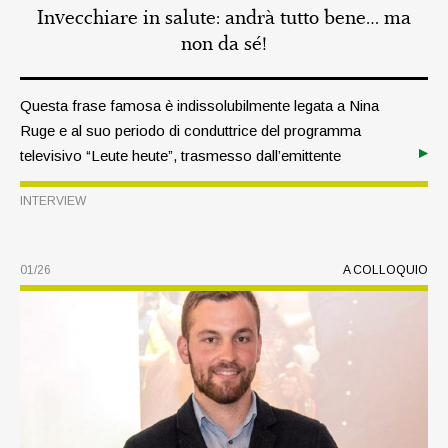
Invecchiare in salute: andrà tutto bene… ma
non da sé!
Questa frase famosa è indissolubilmente legata a Nina
Ruge e al suo periodo di conduttrice del programma
televisivo “Leute heute”, trasmesso dall’emittente
germanica ZDF. Oggi, la biologa e autrice di bestseller
INTERVIEW
dedica la maggior parte del suo tempo a sensibilizzare il
pubblico su un invecchiamento sano e consapevole. In
occasione del ricevimento stampa organizzato dalla
01/26
A COLLOQUIO
Federazione Raiffeisen, ha spiegato in che misura
ciascuno di noi può incidere in prima persona sulla qualità
della propria vita fino in età avanzata.