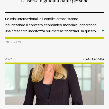
La Borsa è guidata dalle persone
Le crisi internazionali e i conflitti armati stanno
influenzando il contesto economico mondiale, generando
una crescente incertezza sui mercati finanziari. In questo
scenario, quale strategia devono adottare i risparmiatori?
INTERVIEW
Ne abbiamo parlato con l’esperto di Borsa Hans A.
Bernecker, relatore al Simposio degli investitori del
Raiffeisen InvestmentClub di quest’anno, che ci propone
02/26
A COLLOQUIO
un’approfondita lettura dell’attuale contesto.