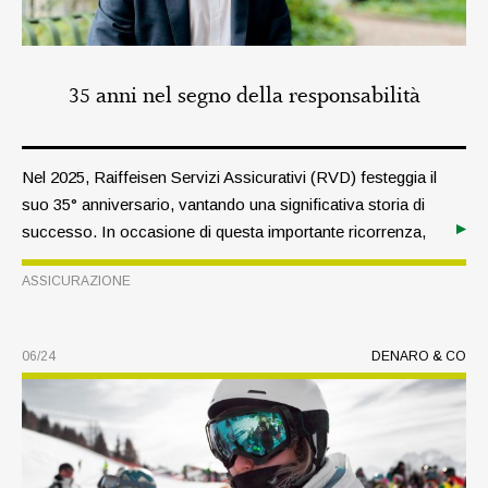
35 anni nel segno della responsabilità
Nel 2025, Raiffeisen Servizi Assicurativi (RVD) festeggia il
suo 35° anniversario, vantando una significativa storia di
successo. In occasione di questa importante ricorrenza,
abbiamo intervistato il direttore Arno Perathoner, che ci ha
ASSICURAZIONE
illustrato le tappe fondamentali di questo percorso, il ruolo
della sostenibilità in ambito assicurativo e i futuri progetti
dell’azienda.
06/24
DENARO & CO
TEMA