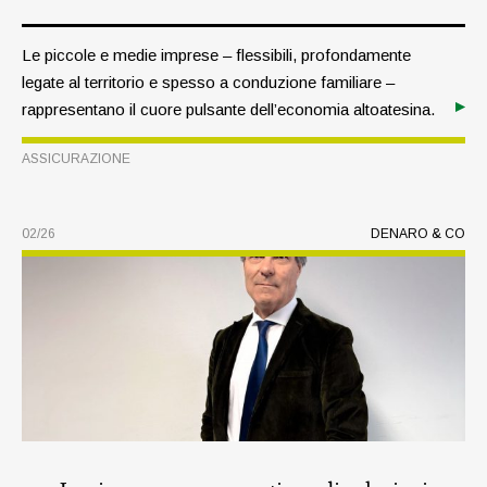
Le piccole e medie imprese – flessibili, profondamente
legate al territorio e spesso a conduzione familiare –
rappresentano il cuore pulsante dell’economia altoatesina.
Oggi si trovano ad affrontare rischi sempre più numerosi
ASSICURAZIONE
e complessi: non solo incendi, furti o responsabilità civile,
ma anche eventi naturali, interruzioni dell’operatività e
obblighi normativi in continua evoluzione. I rischi
02/26
DENARO & CO
cambiano nel tempo, ma la necessità di tutelare la propria
attività resta una priorità costante.