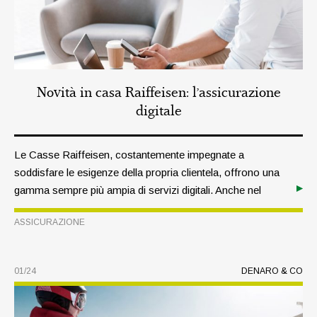
Novità in casa Raiffeisen: l’assicurazione
digitale
Le Casse Raiffeisen, costantemente impegnate a
soddisfare le esigenze della propria clientela, offrono una
gamma sempre più ampia di servizi digitali. Anche nel
settore assicurativo sono stati sviluppati nuovi canali,
ASSICURAZIONE
come la piattaforma di vendita Mynsurance di Assimoco.
01/24
DENARO & CO
TEMA