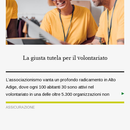
La giusta tutela per il volontariato
L’associazionismo vanta un profondo radicamento in Alto
Adige, dove ogni 100 abitanti 30 sono attivi nel
volontariato in una delle oltre 5.300 organizzazioni non
profit locali, assicurando alla nostra provincia la palma
ASSICURAZIONE
d’oro a livello nazionale. Per tutte queste realtà e i loro
membri, è ineludibile un’adeguata copertura assicurativa,
che deve soddisfare determinati requisiti di legge.