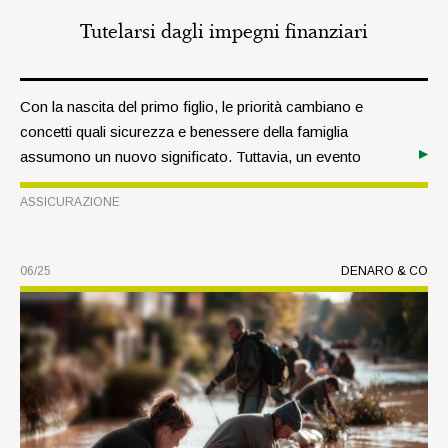
Tutelarsi dagli impegni finanziari
Con la nascita del primo figlio, le priorità cambiano e
concetti quali sicurezza e benessere della famiglia
assumono un nuovo significato. Tuttavia, un evento
accidentale, come la perdita del lavoro, può avere gravi
ASSICURAZIONE
conseguenze sulla serenità familiare: grazie a una
previdenza oculata, è possibile mitigare l’impatto di tali
rischi e garantire il futuro dei propri cari.
06/25
DENARO & CO