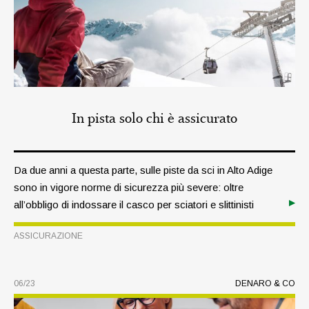
In pista solo chi è assicurato
Da due anni a questa parte, sulle piste da sci in Alto Adige
sono in vigore norme di sicurezza più severe: oltre
all’obbligo di indossare il casco per sciatori e slittinisti
minorenni, il decreto legislativo n. 40 del 28 febbraio 2021
ASSICURAZIONE
prevede anche la copertura assicurativa per la
responsabilità civile, la quale interviene in caso di incidenti
che comportano danni a persone e cose.
06/23
DENARO & CO
TEMA