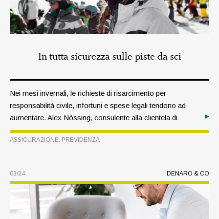
In tutta sicurezza sulle piste da sci
Nei mesi invernali, le richieste di risarcimento per
responsabilità civile, infortuni e spese legali tendono ad
aumentare. Alex Nössing, consulente alla clientela di
Raiffeisen Servizi Assicurativi, ci ricorda che chiunque
ASSICURAZIONE
,
PREVIDENZA
arrechi un danno ad altre persone o alle loro proprietà,
anche sulle piste da sci, deve risponderne.
03/24
DENARO & CO