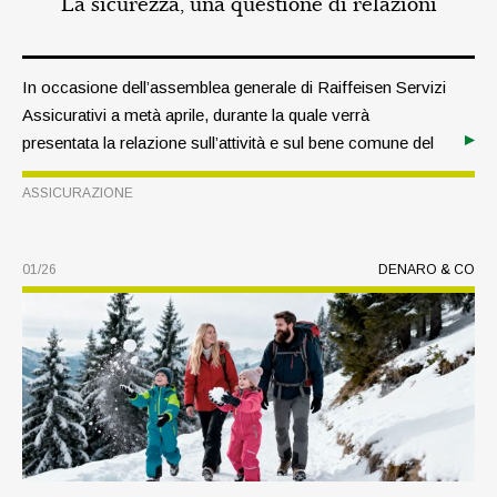
La sicurezza, una questione di relazioni
In occasione dell’assemblea generale di Raiffeisen Servizi
Assicurativi a metà aprile, durante la quale verrà
presentata la relazione sull’attività e sul bene comune del
2025, il direttore Arno Perathoner ripercorrerà lo scorso
ASSICURAZIONE
esercizio, facendo il punto su responsabilità e prospettive
future.
01/26
DENARO & CO