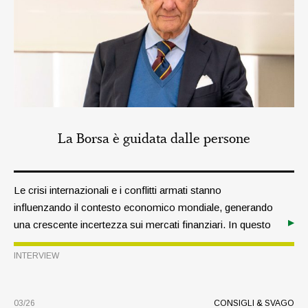
La Borsa è guidata dalle persone
Le crisi internazionali e i conflitti armati stanno
influenzando il contesto economico mondiale, generando
una crescente incertezza sui mercati finanziari. In questo
scenario, quale strategia devono adottare i risparmiatori?
INTERVIEW
Ne abbiamo parlato con l’esperto di Borsa Hans A.
Bernecker, relatore al Simposio degli investitori del
Raiffeisen InvestmentClub di quest’anno, che ci propone
03/26
CONSIGLI & SVAGO