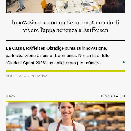
Innovazione e comunità: un nuovo modo di
vivere l’appartenenza a Raiffeisen
La Cassa Raiffeisen Oltradige punta su innovazione,
partecipa-zione e senso di comunità. Nell’ambito dello
“Student Sprint 2026”, ha collaborato per un’intera
settimana con giovani provenienti da tutta Europa con
SOCIETÀ COOPERATIVA
l’obiettivo di ripensare il significato dello status di socio.
03/26
DENARO & CO