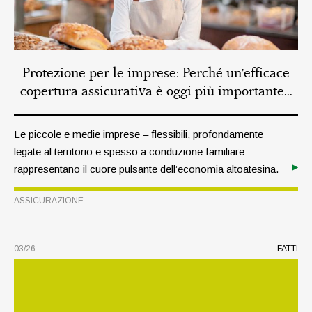
Protezione per le imprese: Perché un’efficace
copertura assicurativa è oggi più importante...
Le piccole e medie imprese – flessibili, profondamente
legate al territorio e spesso a conduzione familiare –
rappresentano il cuore pulsante dell’economia altoatesina.
Oggi si trovano ad affrontare rischi sempre più numerosi
ASSICURAZIONE
e complessi: non solo incendi, furti o responsabilità civile,
ma anche eventi naturali, interruzioni dell’operatività e
obblighi normativi in continua evoluzione. I rischi
03/26
FATTI
cambiano nel tempo, ma la necessità di tutelare la propria
attività resta una priorità costante.