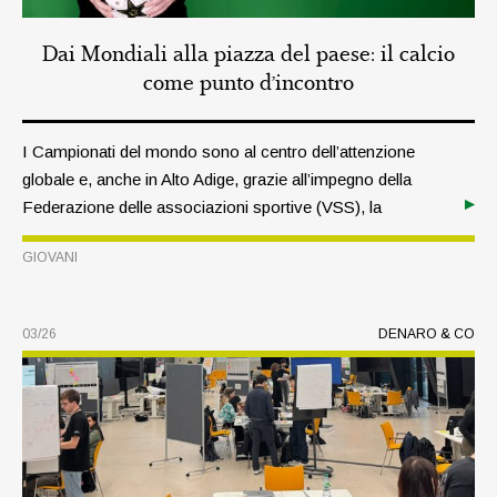
Dai Mondiali alla piazza del paese: il calcio
come punto d’incontro
I Campionati del mondo sono al centro dell’attenzione
globale e, anche in Alto Adige, grazie all’impegno della
Federazione delle associazioni sportive (VSS), la
passione per il calcio viene vissuta con entusiasmo. In
GIOVANI
un’intervista con Armin Kager, responsabile di questo
settore, scopriamo più da vicino il lavoro svolto in ambito
giovanile.
03/26
DENARO & CO