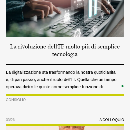
La rivoluzione dell’IT: molto più di semplice
tecnologia
La digitalizzazione sta trasformando la nostra quotidianità
e, di pari passo, anche il ruolo dell’IT. Quella che un tempo
operava dietro le quinte come semplice funzione di
supporto, oggi è una componente essenziale della vita di
CONSIGLIO
tutti i giorni.
03/26
A COLLOQUIO