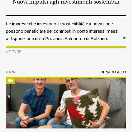
Nuovi impulsi agli investimenti sostenibili
Le imprese che investono in sostenibilità e innovazione
possono beneficiare dei contributi in conto interessi messi
a disposizione dalla Provincia Autonoma di Bolzano.
L’obiettivo è duplice: rafforzare la competitività delle
AZIENDE
aziende e favorire la tutela dell’ambiente.
03/26
DENARO & CO