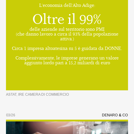
L’economia dell’Alto Adige:
Oltre il 99%
delle aziende sul territorio sono PMI
(che danno lavoro a circa il 93% della popolazione
attiva.)
Circa 1 impresa altoatesina su 5 è guidata da DONNE.
Complessivamente, le imprese generano un valore
aggiunto lordo pari a 15,2 miliardi di euro
ASTAT, IRE CAMERA DI COMMERCIO
03/26
DENARO & CO