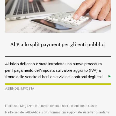
Al via lo split payment per gli enti pubblici
All’inizio dell’anno è stata introdotta una nuova procedura
per il pagamento dell’imposta sul valore aggiunto (IVA) a
fronte delle vendite di beni e servizi nei confronti degli enti
pubblici, con l’obiettivo di dare un nuovo giro di vite
AZIENDE
,
IMPOSTA
all’evasione fiscale.
Raiffeisen Magazine è la rivista rivolta a soci e clienti delle Casse
Raiffeisen dell’Alto Adige, con informazioni aggiornate su temi riguardanti