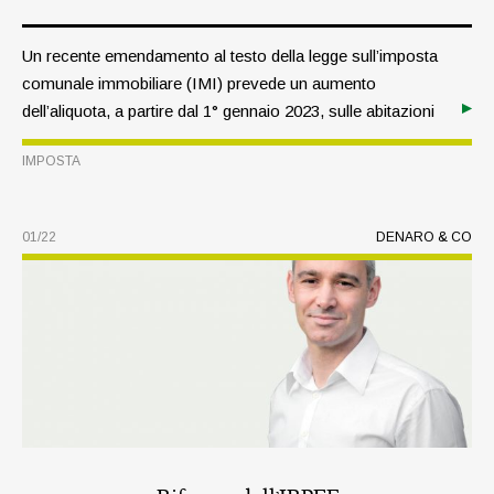
Un recente emendamento al testo della legge sull’imposta
comunale immobiliare (IMI) prevede un aumento
dell’aliquota, a partire dal 1° gennaio 2023, sulle abitazioni
sfitte e sui terreni edificabili inutilizzati, con l’obiettivo di
IMPOSTA
contrastare la carenza di alloggi in Alto Adige. Foto: stock
adobe
01/22
DENARO & CO