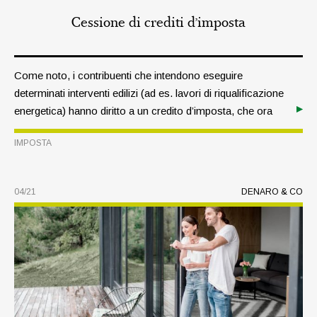
Cessione di crediti d’imposta
Come noto, i contribuenti che intendono eseguire
determinati interventi edilizi (ad es. lavori di riqualificazione
energetica) hanno diritto a un credito d’imposta, che ora
possono cedere anche a terzi o utilizzare come sconto in
IMPOSTA
fattura. Foto: stock adobe
04/21
DENARO & CO