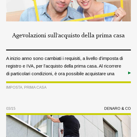
Agevolazioni sull’acquisto della prima casa
A inizio anno sono cambiati i requisiti, a livello d’imposta di
registro e IVA, per l’acquisto della prima casa. Al ricorrere
di particolari condizioni, è ora possibile acquistare una
nuova abitazione, sfruttando le agevolazioni,
IMPOSTA
,
PRIMA CASA
anteriormente alla vendita della prima.
03/15
DENARO & CO