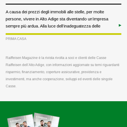
A causa dei prezzi degli immobili alle stelle, per molte
persone, vivere in Alto Adige sta diventando un’impresa
sempre più ardua. Alla luce dell’inadeguatezza delle
diverse forme di sostegno, la Giunta provinciale ha varato
PRIMA CASA
un’ambiziosa riforma dell’edilizia abitativa. Molti si
chiedono se sarà in grado di soddisfare le aspettative.
Raiffeisen Magazine è la rivista rivolta a soci e clienti delle Casse
Raiffeisen dell’Alto Adige, con informazioni aggiornate su temi riguardanti
risparmio, finanziamento, coperture assicurative, previdenza e
investimenti, ma anche cooperazione, sviluppi ed eventi delle singole
Casse.