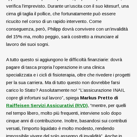
verifica l’imprevisto. Durante un’uscita con il suo kitesurf, una
cima gli taglia il pollice, che fortunatamente può essere
ricucito nel corso di un rapido intervento. Come
conseguenza, però, Philipp dovrà convivere con un’invalidità
del 15% ma, molto peggio, sarà costretto a rinunciare al
lavoro dei suoi sogni.
A tutto questo si aggiungono le difficoltà finanziarie: dovrà
pagare di tasca propria l’operazione in una clinica
specializzata e i cicli di fisioterapia, oltre che rivedere i progetti
per la sua carriera. Ma di tutto questo non dovrebbe farsi
carico lo Stato? Assolutamente no! “L’assicurazione INAIL
copre gli infortuni sul lavoro”, spiega
Markus Pretto di
Raiffeisen Servizi Assicurativi (RVD)
,
“mentre, per quelli
nel tempo
libero, molto più frequenti, interviene solo
dopo
cinque anni di contribuzione. Inoltre, basandosi sui contributi
versati, l’importo liquidato è molto modesto, rendendo
impossibile vivere del solo assegno di invalidità”.
Anche in