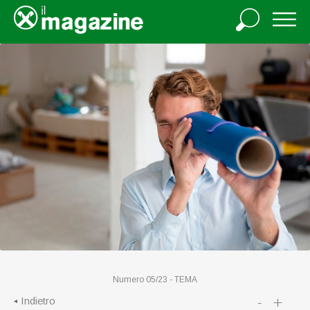
Numero 05/23 -
TEMA
-
+
Indietro