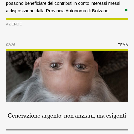
possono beneficiare dei contributi in conto interessi messi
a disposizione dalla Provincia Autonoma di Bolzano.
L’obiettivo è duplice: rafforzare la competitività delle
AZIENDE
aziende e favorire la tutela dell’ambiente.
02/26
TEMA
Generazione argento: non anziani, ma esigenti