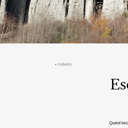
Indietro
Es
Quest’escu