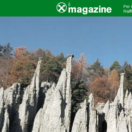
Per 
Raif