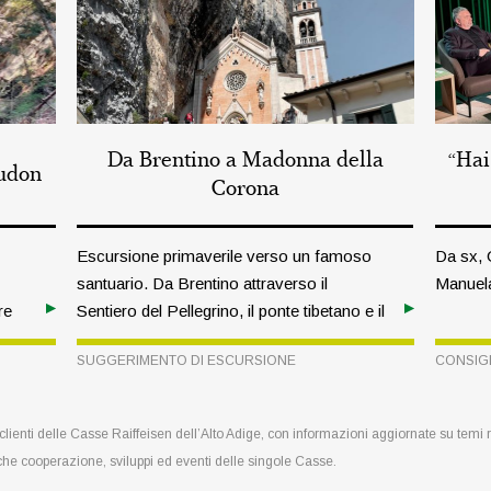
Da Brentino a Madonna della
“Hai
Gudon
Corona
Escursione primaverile verso un famoso
Da sx, 
santuario. Da Brentino attraverso il
Manuela
re
Sentiero del Pellegrino, il ponte tibetano e il
Vajo dell’Orsa, fino a Ferrara di Monte
SUGGERIMENTO DI ESCURSIONE
CONSIG
Baldo alla Madonna della Corona.
e clienti delle Casse Raiffeisen dell’Alto Adige, con informazioni aggiornate su temi
che cooperazione, sviluppi ed eventi delle singole Casse.