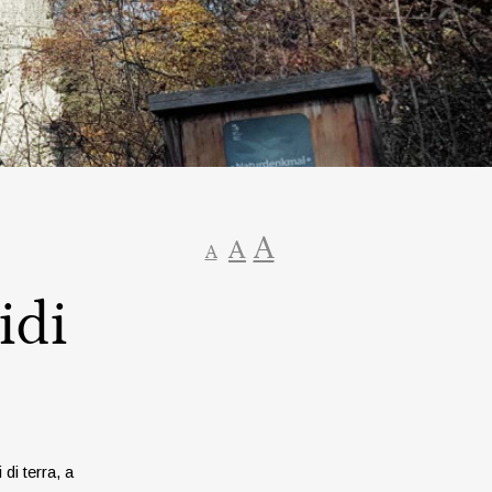
A
A
A
idi
di terra, a