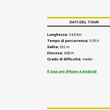
DATI DEL TOUR
Lunghezza:
14,5 km
Tempo di percorrenza:
5:55 h
Salita:
611 m
Discesa:
628 m
Grado di difficoltà:
medio
Il tour per iPhone e Android