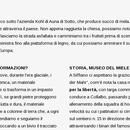
ico sotto l’azienda Kohl di Auna di Sotto, che produce succo di mela. 
 attraversa il paese. Non appena raggiunta la chiesa, possiamo notare i
sciamo la strada asfaltata e camminiamo tra i frutteti prima di sce
inistra fino alla piattaforma di legno, da cui possiamo ammirare il s
d’Europa.
FORMAZIONI?
STORIA, MUSEO DEL MIEL
ove, durante l’era glaciale, i
A Siffiano ci aspettano la grazio
enica, un materiale
der Mahr”, com’è nota la casa n
 si trasforma in un impasto
per la libertà,
con targa commem
ì, se grandi pietre proteggono
conduce a Collalbo, passando pe
utta e dura, il materiale
allenamento della squadra di ho
e a colonne di terra che, a ogni
velocità su cui i pattinatori si
cendiamo e seguiamo il
sul sentiero n. 15 in direzione d
ccando a un bivio il tracciato
attraversando i binari del famo