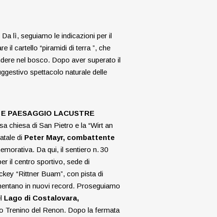
Da lì, seguiamo le indicazioni per il
l cartello “piramidi di terra ”, che
ndere nel bosco. Dopo aver superato il
uggestivo spettacolo naturale delle
E E PAESAGGIO LACUSTRE
sa chiesa di San Pietro e la “Wirt an
atale di
Peter Mayr, combattente
orativa. Da qui, il sentiero n. 30
r il centro sportivo, sede di
ckey “Rittner Buam”, con pista di
 cimentano in nuovi record. Proseguiamo
el
Lago di Costalovara,
so Trenino del Renon. Dopo la fermata