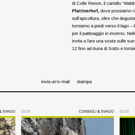
di Colle Renon, il cartello “Wal
Plattnerhof,
dove possiamo rac
sull’apicoltura, oltre che degusta
torniamo a piedi verso il lago – 
per il pattinaggio in inverno. Nell
invita a fare una sosta sulle sue
12 fino ad Auna di Sotto e torni
invia un’e-mail
stampa
& SVAGO
02/26
CONSIGLI & SVAGO
02/26