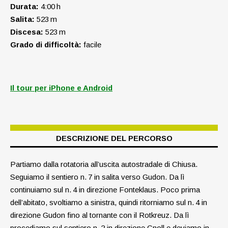
Durata:
4:00 h
Salita:
523 m
Discesa:
523 m
Grado di difficoltà:
facile
Il tour per iPhone e Android
DESCRIZIONE DEL PERCORSO
Partiamo dalla rotatoria all’uscita autostradale di Chiusa.
Seguiamo il sentiero n. 7 in salita verso Gudon. Da lì
continuiamo sul n. 4 in direzione Fonteklaus. Poco prima
dell’abitato, svoltiamo a sinistra, quindi ritorniamo sul n. 4 in
direzione Gudon fino al tornante con il Rotkreuz. Da lì
procediamo sul sentiero n. 2 in direzione Gnoll e deviamo in