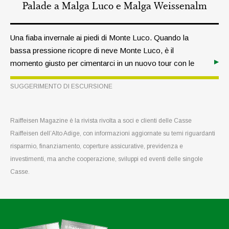
Palade a Malga Luco e Malga Weissenalm
Una fiaba invernale ai piedi di Monte Luco. Quando la
bassa pressione ricopre di neve Monte Luco, è il
momento giusto per cimentarci in un nuovo tour con le
ciaspole. Partiamo dal Passo delle Palade su una
SUGGERIMENTO DI ESCURSIONE
forestale in direzione di Malga Luco.
Raiffeisen Magazine è la rivista rivolta a soci e clienti delle Casse
Raiffeisen dell’Alto Adige, con informazioni aggiornate su temi riguardanti
risparmio, finanziamento, coperture assicurative, previdenza e
investimenti, ma anche cooperazione, sviluppi ed eventi delle singole
Casse.