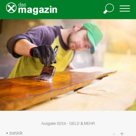
Ausgabe 02/16 -
GELD & MEHR
-
+
zurück