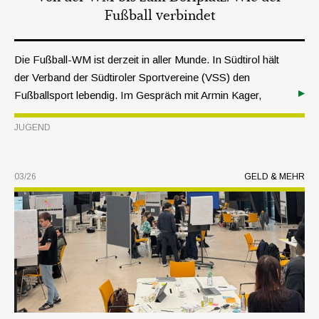
Fußball verbindet
Die Fußball-WM ist derzeit in aller Munde. In Südtirol hält
der Verband der Südtiroler Sportvereine (VSS) den
Fußballsport lebendig. Im Gespräch mit Armin Kager,
Leiter des Referats Fußball, werfen wir einen Blick hinter
JUGEND
die Kulissen des Kinder- und Jugendfußballs.
03/26
GELD & MEHR