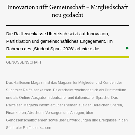
Innovation trifft Gemeinschaft – Mitgliedschaft
neu gedacht
Die Raiffeisenkasse Überetsch setzt auf Innovation,
Partizipation und gemeinschaftliches Engagement. Im
Rahmen des „Student Sprint 2026“ arbeitete die
Raiffeisenkasse gemeinsam mit jungen Menschen aus
GENOSSENSCHAFT
ganz Europa eine Woche lang intensiv am Thema
Mitgliedschaft.
Das Raiffeisen Magazin ist das Magazin für Mitglieder und Kunden der
Südtiroler Raiffeisenkassen. Es erscheint zweimonatlich als Printmedium
und als Online-Ausgabe in deutscher und italienischer Sprache. Das
Raiffeisen Magazin informiert über Themen aus den Bereichen Sparen,
Finanzieren, Absichern, Vorsorgen und Anlegen, über
Genossenschaftsthemen sowie über Entwicklungen und Ereignisse in den
Südtiroler Raiffeisenkassen.