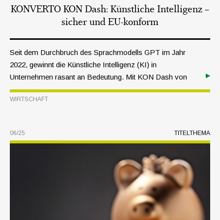
KONVERTO KON Dash: Künstliche Intelligenz –
sicher und EU-konform
Seit dem Durchbruch des Sprachmodells GPT im Jahr
2022, gewinnt die Künstliche Intelligenz (KI) in
Unternehmen rasant an Bedeutung. Mit KON Dash von
Konverto lassen sich leistungsstarke KI-Modelle in einem
WIRTSCHAFT
sicheren, kontrollierten und rechts-konformen Umfeld
nutzen.
06/25
TITELTHEMA