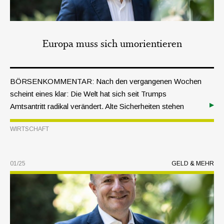
Europa muss sich umorientieren
BÖRSENKOMMENTAR: Nach den vergangenen Wochen
scheint eines klar: Die Welt hat sich seit Trumps
Amtsantritt radikal verändert. Alte Sicherheiten stehen
plötzlich infrage. Die Demokratie mit der ältesten
WIRTSCHAFT
Verfassung der Welt bewegt sich in Richtung Autokratie,
während der nach dem Zweiten Weltkrieg etablierte
Konsens internationaler Zusammenarbeit und
01/25
GELD & MEHR
Gleichberechtigung der Nationen nur noch eine blasse
Erinnerung ist. Selbst der globale Handel gerät ins
Stocken.