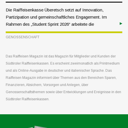
Die Raiffeisenkasse Überetsch setzt auf Innovation,
Partizipation und gemeinschaftliches Engagement. Im
Rahmen des „Student Sprint 2026“ arbeitete die
Raiffeisenkasse gemeinsam mit jungen Menschen aus
GENOSSENSCHAFT
ganz Europa eine Woche lang intensiv am Thema
Mitgliedschaft.
Das Raiffeisen Magazin ist das Magazin für Mitglieder und Kunden der
Südtiroler Raiffeisenkassen. Es erscheint zweimonatlich als Printmedium
und als Online-Ausgabe in deutscher und italienischer Sprache. Das
Raiffeisen Magazin informiert über Themen aus den Bereichen Sparen,
Finanzieren, Absichern, Vorsorgen und Anlegen, über
Genossenschaftsthemen sowie über Entwicklungen und Ereignisse in den
Südtiroler Raiffeisenkassen.