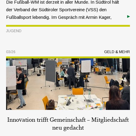
Die Fußball-WM ist derzeit in aller Munde. In Südtirol hält
der Verband der Südtiroler Sportvereine (VSS) den
Fußballsport lebendig. Im Gespräch mit Armin Kager,
Leiter des Referats Fußball, werfen wir einen Blick hinter
JUGEND
die Kulissen des Kinder- und Jugendfußballs.
03/26
GELD & MEHR
Innovation trifft Gemeinschaft – Mitgliedschaft
neu gedacht