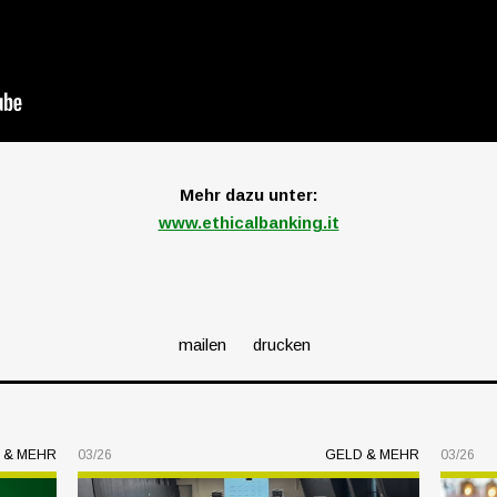
Mehr dazu unter:
www.ethicalbanking.it
mailen
drucken
 & MEHR
03/26
GELD & MEHR
03/26