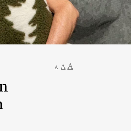
A
A
A
in
n