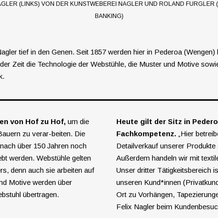
AGLER (LINKS) VON DER KUNSTWEBEREI NAGLER UND ROLAND FURGLER 
BANKING)
agler tief in den Genen. Seit 1857 werden hier in Pederoa (Wengen)
er Zeit die Technologie der Webstühle, die Muster und Motive sowie
k.
n von Hof zu Hof,
um die
Heute gilt der Sitz in Peder
auern zu verar-beiten. Die
Fachkompetenz.
„Hier betreib
 nach über 150 Jahren noch
Detailverkauf unserer Produkte
lebt werden.
Webstühle gelten
Außerdem handeln wir mit text
s, denn auch sie arbeiten auf
Unser dritter Tätigkeitsbereich i
nd Motive werden über
unseren Kund*innen (Privatkund
bstuhl übertragen.
Ort zu Vorhängen, Tapezierunge
Felix Nagler beim Kundenbesuc