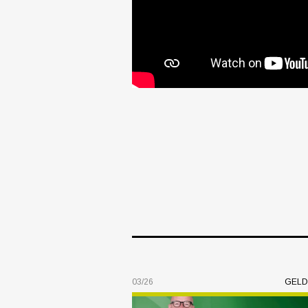
03/26
GELD