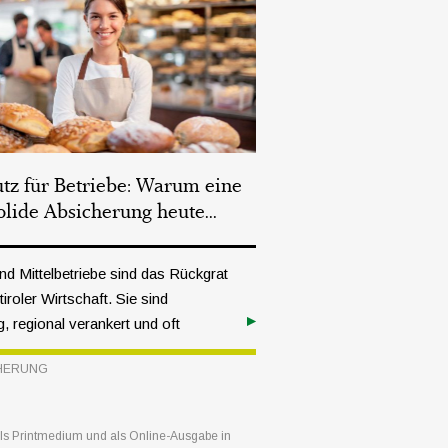
tz für Betriebe: Warum eine
olide Absicherung heute...
und Mittelbetriebe sind das Rückgrat
iroler Wirtschaft. Sie sind
ig, regional verankert und oft
geführt. Gleichzeitig nimmt die
HERUNG
t an Risiken zu: Neben Brand,
h oder Haftpflicht gewinnen
eignisse, Betriebsunterbrechungen
 als Printmedium und als Online-Ausgabe in