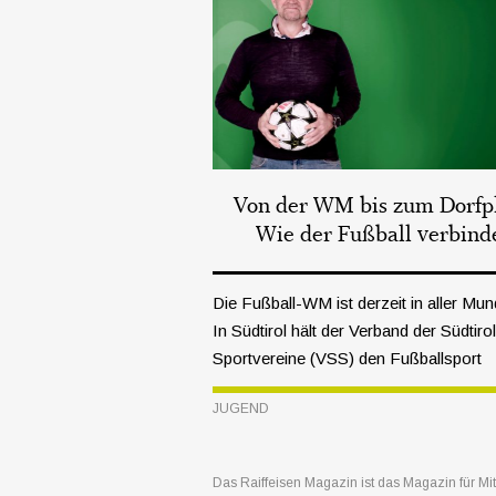
Von der WM bis zum Dorfpl
Wie der Fußball verbind
Die Fußball-WM ist derzeit in aller Mun
In Südtirol hält der Verband der Südtiro
Sportvereine (VSS) den Fußballsport
lebendig. Im Gespräch mit Armin Kager
JUGEND
Leiter des Referats Fußball, werfen wir
einen Blick hinter die Kulissen des Kind
und Jugendfußballs.
Das Raiffeisen Magazin ist das Magazin für Mi