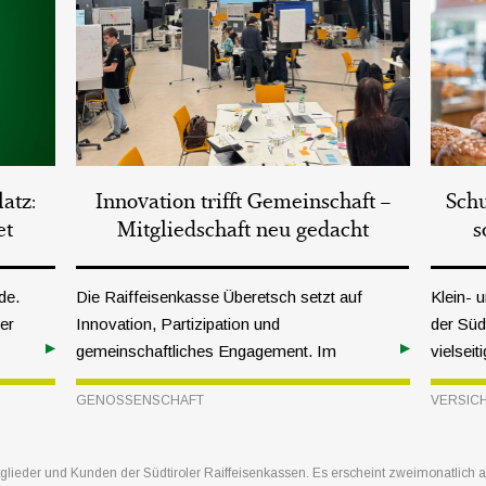
atz:
Innovation trifft Gemeinschaft –
Schu
et
Mitgliedschaft neu gedacht
s
de.
Die Raiffeisenkasse Überetsch setzt auf
Klein- 
ler
Innovation, Partizipation und
der Südt
gemeinschaftliches Engagement. Im
vielseit
,
Rahmen des „Student Sprint 2026“
familien
GENOSSENSCHAFT
VERSIC
arbeitete die Raiffeisenkasse gemeinsam
Vielfal
er-
mit jungen Menschen aus ganz Europa
Einbruc
eine Woche lang intensiv am Thema
Naturer
tglieder und Kunden der Südtiroler Raiffeisenkassen. Es erscheint zweimonatlich