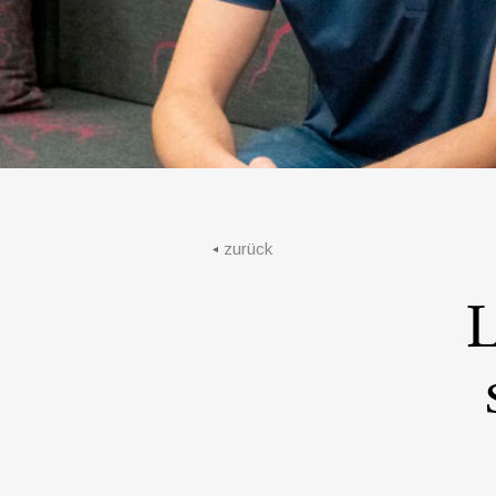
zurück
L