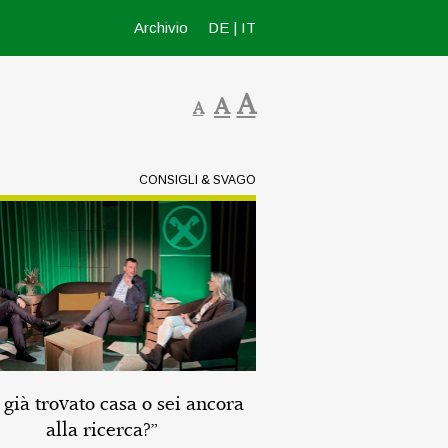
Archivio
DE
|
IT
A
A
A
CONSIGLI & SVAGO
 già trovato casa o sei ancora
alla ricerca?”