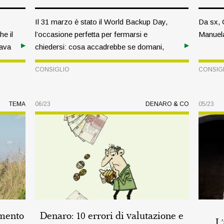
Il 31 marzo è stato il World Backup Day,
Da sx, 
he il
l’occasione perfetta per fermarsi e
Manuela
rava
chiedersi: cosa accadrebbe se domani,
e di
improvvisamente, non fossero più
CONSIGLIO
CONSIG
disponibili i miei dati più importanti?
TEMA
06/23
DENARO & CO
05/23
TEMA
omento
Denaro: 10 errori di valutazione e
L’