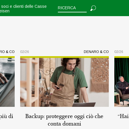
i soci e clienti delle Casse
feisen
RO & CO
02/26
DENARO & CO
02/26
più di
Backup: proteggere oggi ciò che
“Hai
conta domani