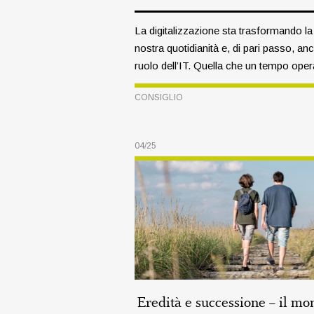
La digitalizzazione sta trasformando la
nostra quotidianità e, di pari passo, anc
ruolo dell’IT. Quella che un tempo ope
dietro le quinte come semplice funzion
CONSIGLIO
supporto, oggi è una componente
essenziale della vita di tutti i giorni.
04/25
Eredità e successione – il m