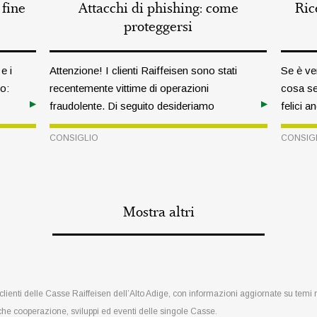
 fine
Attacchi di phishing: come
Ric
proteggersi
e i
Attenzione! I clienti Raiffeisen sono stati
Se è ver
to:
recentemente vittime di operazioni
cosa se
fraudolente. Di seguito desideriamo
felici a
fornirvi alcune informazioni concrete sugli
profess
CONSIGLIO
CONSIG
attacchi perpetrati e pratici consigli su
rispost
come evitarli.
nel sal
nel con
STOCK
Mostra altri
e clienti delle Casse Raiffeisen dell’Alto Adige, con informazioni aggiornate su temi
che cooperazione, sviluppi ed eventi delle singole Casse.