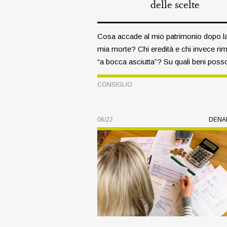
delle scelte
Cosa accade al mio patrimonio dopo l
mia morte? Chi eredità e chi invece ri
“a bocca asciutta”? Su quali beni poss
decidere liberamente? La successione
CONSIGLIO
una materia complessa che può divider
famiglie ma, se affrontata per tempo, 
rivelarsi più semplice del previsto.
06/22
DENA