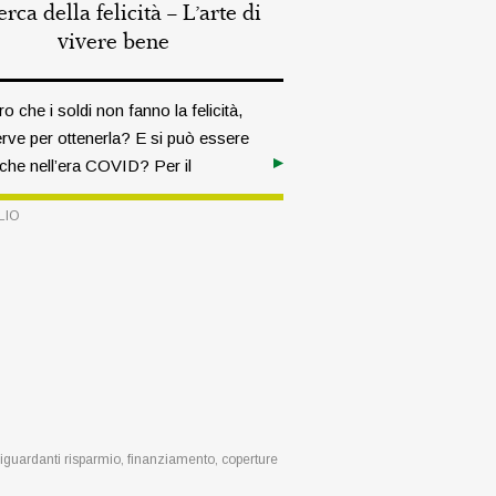
erca della felicità – L’arte di
vivere bene
o che i soldi non fanno la felicità,
rve per ottenerla? E si può essere
nche nell’era COVID? Per il
ore di filosofia Wilhelm Schmid la
LIO
a è sì. La contentezza non consiste
tare perennemente di gioia, bensì
durre una vita appagante. FOTO:
 ADOBE
 riguardanti risparmio, finanziamento, coperture