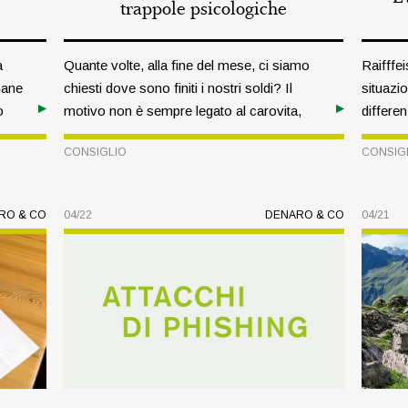
trappole psicologiche
a
Quante volte, alla fine del mese, ci siamo
Raifffe
mane
chiesti dove sono finiti i nostri soldi? Il
situazio
o
motivo non è sempre legato al carovita,
differe
 è
ma spesso è riconducibile al nostro stile di
approfo
CONSIGLIO
CONSIG
e le
gestione del denaro. In questo articolo vi
coach d
può
sveliamo alcuni trucchi per evitare di
ha offer
cadere nelle trappole psicologiche e
occasion
RO & CO
04/22
DENARO & CO
04/21
commettere errori di valutazione.
Raiffei
l’Ospizi
(Laghet
cui han