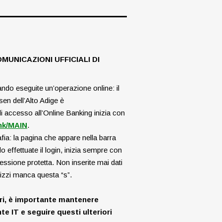
UNICAZIONI UFFICIALI DI
ndo eseguite un’operazione online: il
eisen
dell’Alto Adige è
i accesso all’Online Banking inizia con
ank/MAIN
.
afia: la pagina che appare nella barra
do effettuate il login, inizia sempre con
essione protetta. Non inserite mai dati
irizzi manca questa “s”.
ori, è importante mantenere
te IT e seguire questi ulteriori