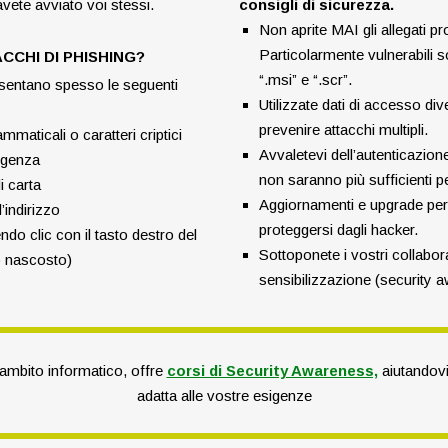
avete avviato voi stessi.
consigli di sicurezza.
Non aprite MAI gli allegati pr
Particolarmente vulnerabili s
CCHI DI PHISHING?
“.msi” e “.scr”.
resentano spesso le seguenti
Utilizzate dati di accesso div
prevenire attacchi multipli.
mmaticali o caratteri criptici
Avvaletevi dell’autenticazion
urgenza
non saranno più sufficienti p
i carta
Aggiornamenti e upgrade peri
’indirizzo
proteggersi dagli hacker.
do clic con il tasto destro del
Sottoponete i vostri collabor
o nascosto)
sensibilizzazione (security a
mbito informatico, offre
corsi di Security Awareness,
aiutandovi
adatta alle vostre esigenze