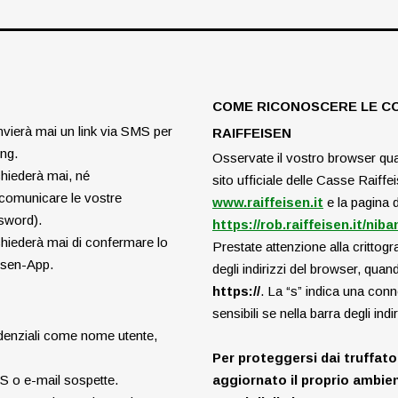
COME RICONOSCERE LE COM
nvierà mai un link via SMS per
RAIFFEISEN
ing.
Osservate il vostro browser qua
hiederà mai, né
sito ufficiale delle Casse Raiff
 comunicare le vostre
www.raiffeisen.it
e la pagina d
ssword).
https://rob.raiffeisen.it/nib
chiederà mai di confermare lo
Prestate attenzione alla crittogr
eisen-App.
degli indirizzi del browser, quan
https://
.
La “s” indica una conn
sensibili se nella barra degli ind
edenziali come nome utente,
Per proteggersi dai truffat
MS o e-mail sospette.
aggiornato il proprio ambien