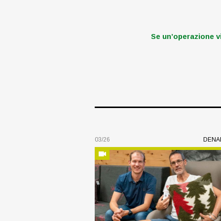
Se un’operazione v
03/26
DENA