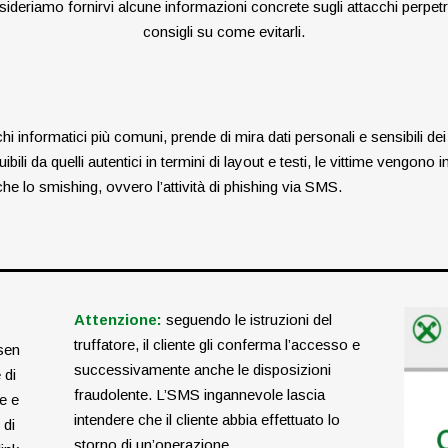
ideriamo fornirvi alcune informazioni concrete sugli attacchi perpetra
consigli su come evitarli.
hi informatici più comuni, prende di mira dati personali e sensibili dei 
uibili da quelli autentici in termini
di layout e testi, le vittime vengono i
che lo smishing,
ovvero l’attività di phishing via SMS.
Attenzione:
seguendo le istruzioni del
truffatore, il cliente gli conferma l’accesso e
isen
successivamente anche le disposizioni
 di
fraudolente. L’SMS ingannevole lascia
e e
intendere che il cliente abbia effettuato lo
 di
storno di un’operazione.