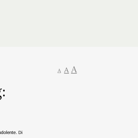
A
A
A
:
udolente. Di