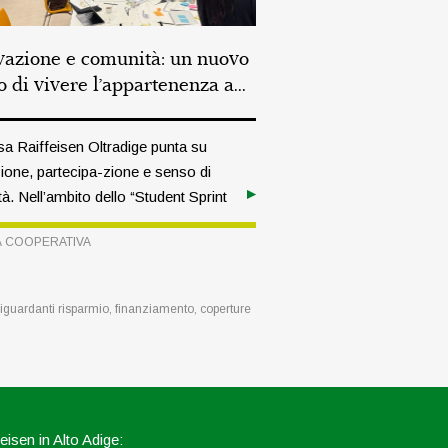
vazione e comunità: un nuovo
 di vivere l’appartenenza a...
a Raiffeisen Oltradige punta su
ione, partecipa-zione e senso di
à. Nell’ambito dello “Student Sprint
a collaborato per un’intera
À COOPERATIVA
na con giovani provenienti da tutta
on l’obiettivo di ripensare il
ato dello status di socio.
 riguardanti risparmio, finanziamento, coperture
eisen in Alto Adige: