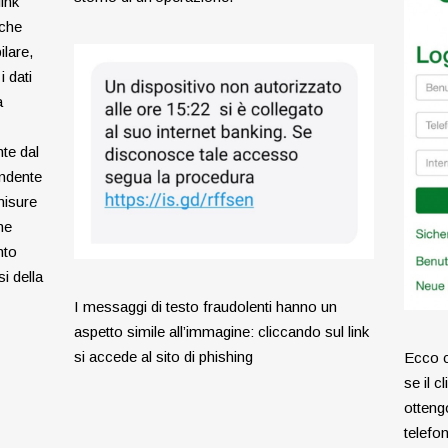
ink
 che
lare,
i dati
a
nte dal
endente
misure
ne
nto
i della
I messaggi di testo fraudolenti hanno un
aspetto simile all’immagine: cliccando sul link
si accede al sito di phishing
Ecco c
se il c
otteng
telefo