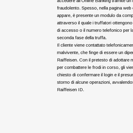
accedere all’Online Banking tramite un l
fraudolento.
Spesso, nella pagina web
appare, è presente un modulo da compi
attraverso il quale i truffatori ottengono 
di accesso o il numero telefonico per l
seconda fase della truffa.
Il cliente viene contattato telefonicame
malvivente, che finge di essere un dip
Raiffeisen. Con il pretesto di adottare 
per combattere le frodi in corso, gli vie
chiesto di confermare il login e il presu
storno di alcune operazioni, avvalendos
Raiffeisen ID.