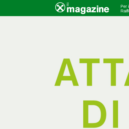
Per 
Raif