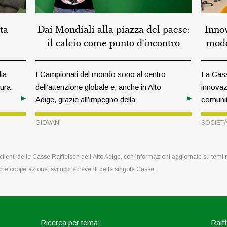
ta
Dai Mondiali alla piazza del paese:
Inno
il calcio come punto d’incontro
modo
dia
I Campionati del mondo sono al centro
La Cass
ura,
dell’attenzione globale e, anche in Alto
innovaz
Adige, grazie all’impegno della
comunit
Federazione delle associazioni sportive
2026”, h
GIOVANI
SOCIET
(VSS), la passione per il calcio viene
settima
vissuta con entusiasmo. In un’intervista
Europa c
con Armin Kager, responsabile di questo
signific
e clienti delle Casse Raiffeisen dell’Alto Adige, con informazioni aggiornate su temi
settore, scopriamo più da vicino il lavoro
che cooperazione, sviluppi ed eventi delle singole Casse.
svolto in ambito giovanile.
Ricerca per tema:
Raiff