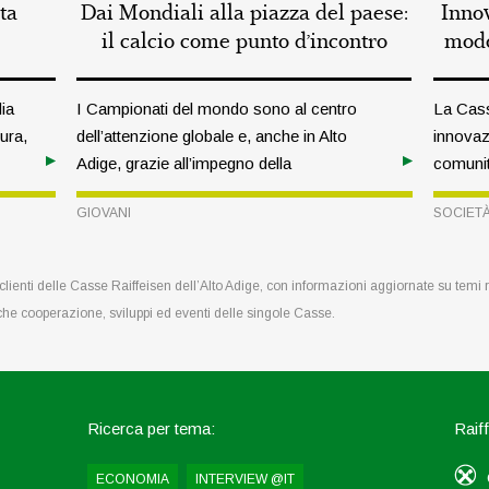
ta
Dai Mondiali alla piazza del paese:
Inno
il calcio come punto d’incontro
modo
dia
I Campionati del mondo sono al centro
La Cass
ura,
dell’attenzione globale e, anche in Alto
innovaz
Adige, grazie all’impegno della
comunit
Federazione delle associazioni sportive
2026”, h
GIOVANI
SOCIET
(VSS), la passione per il calcio viene
settima
vissuta con entusiasmo. In un’intervista
Europa c
con Armin Kager, responsabile di questo
signific
e clienti delle Casse Raiffeisen dell’Alto Adige, con informazioni aggiornate su temi
settore, scopriamo più da vicino il lavoro
che cooperazione, sviluppi ed eventi delle singole Casse.
svolto in ambito giovanile.
Ricerca per tema:
Raiff
ECONOMIA
INTERVIEW @IT