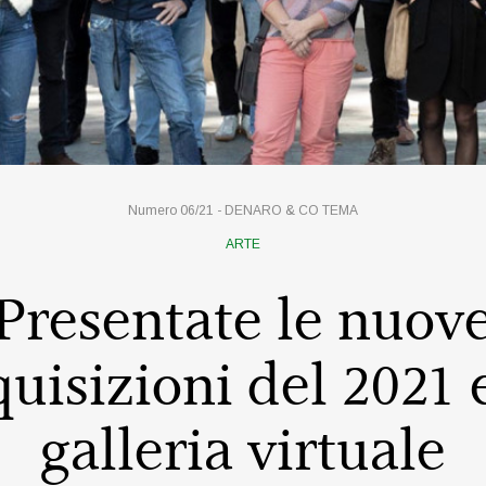
Numero 06/21 -
DENARO & CO
TEMA
ARTE
Presentate le nuov
uisizioni del 2021 
galleria virtuale