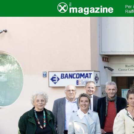
Per 
Raif