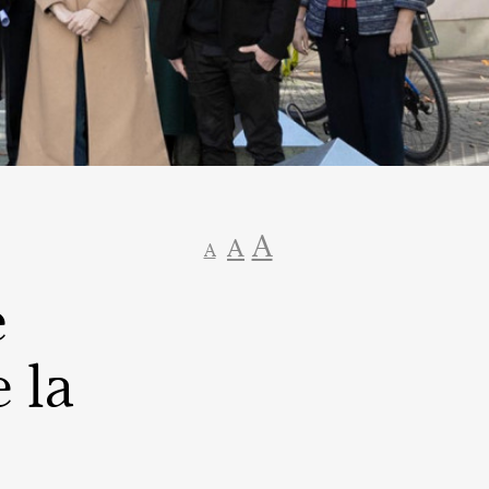
A
A
A
e
e la