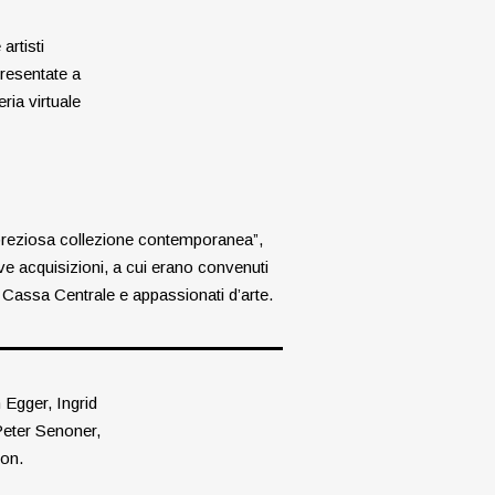
artisti
presentate a
ria virtuale
na preziosa collezione contemporanea”,
ve acquisizioni, a cui erano convenuti
la Cassa Centrale e appassionati d’arte.
 Egger, Ingrid
eter Senoner,
non.