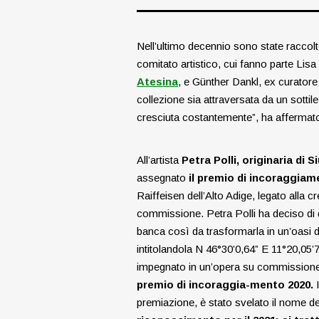
Nell’ultimo decennio sono state raccolte 
comitato artistico, cui fanno parte Lisa 
Atesina
, e Günther Dankl, ex curatore 
collezione sia attraversata da un sottil
cresciuta costantemente”, ha afferma
All’artista
Petra Polli, originaria di Si
assegnato
il premio di incoraggiam
Raiffeisen dell’Alto Adige, legato alla 
commissione. Petra Polli ha deciso di d
banca così da trasformarla in un’oasi di
intitolandola N 46°30’0,64” E 11°20,05’
impegnato in un’opera su commissione, 
premio di incoraggia-mento 2020.
premiazione, è stato svelato il nome dell