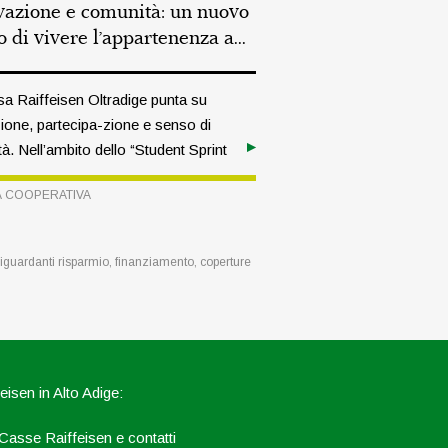
vazione e comunità: un nuovo
 di vivere l’appartenenza a...
a Raiffeisen Oltradige punta su
ione, partecipa-zione e senso di
à. Nell’ambito dello “Student Sprint
a collaborato per un’intera
À COOPERATIVA
na con giovani provenienti da tutta
on l’obiettivo di ripensare il
ato dello status di socio.
 riguardanti risparmio, finanziamento, coperture
eisen in Alto Adige:
Casse Raiffeisen e contatti