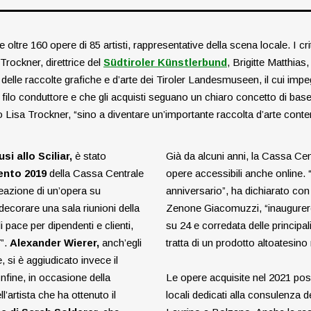
oltre 160 opere di 85 artisti, rappresentative della scena locale. I cri
Trockner, direttrice del
Südtiroler Künstlerbund
, Brigitte Matthias,
delle raccolte grafiche e d’arte dei Tiroler Landesmuseen, il cui impeg
e filo conduttore e che gli acquisti seguano un chiaro concetto di bas
to
Lisa Trockner, “sino a diventare
un’importante raccolta d’arte cont
usi allo Sciliar,
è stato
Già da alcuni anni, la Cassa Cent
ento 2019
della Cassa Centrale
opere accessibili anche online.
creazione di un’opera su
anniversario”,
ha dichiarato con 
ecorare una sala riunioni della
Zenone Giacomuzzi,
“inaugurer
 pace per dipendenti e clienti,
su 24 e corredata delle principali
7”.
Alexander Wierer,
anch’egli
tratta di un prodotto altoatesino
si è aggiudicato invece il
Infine, in occasione della
Le opere acquisite nel 2021 po
’artista che ha ottenuto il
locali dedicati alla consulenza d