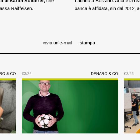
ta di Sarah Solderer,
che
Laurino a Bolzano. Anche la reali
Cassa Raiffeisen.
banca è affidata, sin dal 2012, ad 
invia un’e-mail
stampa
RO & CO
03/26
DENARO & CO
03/26