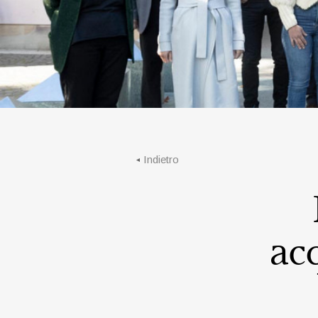
Indietro
acq