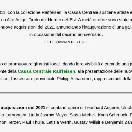
11, con la collezione Raiffeisen, la Cassa Centrale sostiene artiste e 
 da Alto Adige, Tirolo del Nord e dell’Est. A metà ottobre sono state 
nuove acquisizioni del 2021, annunciando l’inaugurazione di una galle
in occasione del decimo anniversario.
FOTO: DAMIAN PERTOLL
lo di promuovere gli artisti locali, dando loro visibilità e creando u
nte della
Cassa Centrale Raiffeisen
,
alla presentazione delle nuo
 artistico, l’assessore provinciale Philipp Achammer, rappresentanti del
acquisizioni del 2021
si contano opere di Leonhard Angerer, Ulrich
rlo Lamonaca, Linda Jasmin Mayer, Sissa Micheli, Karin Schmuck, P
on Terzer, Paul Thuile, Letizia Werth, Gustav Willeit e Benjamin Za