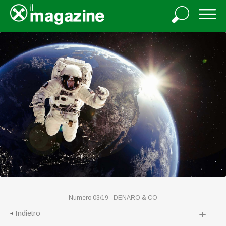
Numero 03/19 -
DENARO & CO
-
+
Indietro