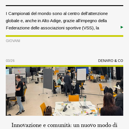
I Campionati del mondo sono al centro dell’attenzione
globale e, anche in Alto Adige, grazie all’impegno della
Federazione delle associazioni sportive (VSS), la
passione per il calcio viene vissuta con entusiasmo. In
GIOVANI
un’intervista con Armin Kager, responsabile di questo
settore, scopriamo più da vicino il lavoro svolto in ambito
giovanile.
03/26
DENARO & CO
Innovazione e comunità: un nuovo modo di