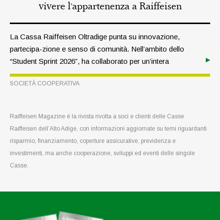
vivere l’appartenenza a Raiffeisen
La Cassa Raiffeisen Oltradige punta su innovazione,
partecipa-zione e senso di comunità. Nell’ambito dello
“Student Sprint 2026”, ha collaborato per un’intera
settimana con giovani provenienti da tutta Europa con
SOCIETÀ COOPERATIVA
l’obiettivo di ripensare il significato dello status di socio.
Raiffeisen Magazine è la rivista rivolta a soci e clienti delle Casse
Raiffeisen dell’Alto Adige, con informazioni aggiornate su temi riguardanti
risparmio, finanziamento, coperture assicurative, previdenza e
investimenti, ma anche cooperazione, sviluppi ed eventi delle singole
Casse.