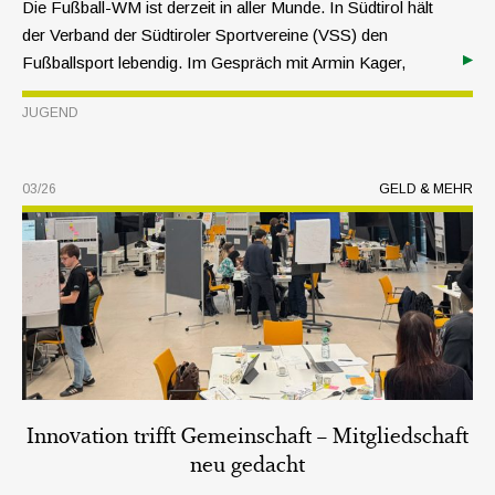
Die Fußball-WM ist derzeit in aller Munde. In Südtirol hält
der Verband der Südtiroler Sportvereine (VSS) den
Fußballsport lebendig. Im Gespräch mit Armin Kager,
Leiter des Referats Fußball, werfen wir einen Blick hinter
JUGEND
die Kulissen des Kinder- und Jugendfußballs.
03/26
GELD & MEHR
Innovation trifft Gemeinschaft – Mitgliedschaft
neu gedacht