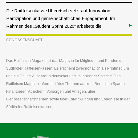
Die Raiffeisenkasse Überetsch setzt auf Innovation,
Partizipation und gemeinschaftliches Engagement. Im
Rahmen des „Student Sprint 2026“ arbeitete die
Raiffeisenkasse gemeinsam mit jungen Menschen aus
GENOSSENSCHAFT
ganz Europa eine Woche lang intensiv am Thema
Mitgliedschaft.
Das Raiffeisen Magazin ist das Magazin für Mitglieder und Kunden der
Südtiroler Raiffeisenkassen. Es erscheint zweimonatlich als Printmedium
und als Online-Ausgabe in deutscher und italienischer Sprache. Das
Raiffeisen Magazin informiert über Themen aus den Bereichen Sparen,
Finanzieren, Absichern, Vorsorgen und Anlegen, über
Genossenschaftsthemen sowie über Entwicklungen und Ereignisse in den
Südtiroler Raiffeisenkassen.