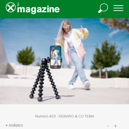
Numero 4/23 -
DENARO & CO
TEMA
-
+
Indietro