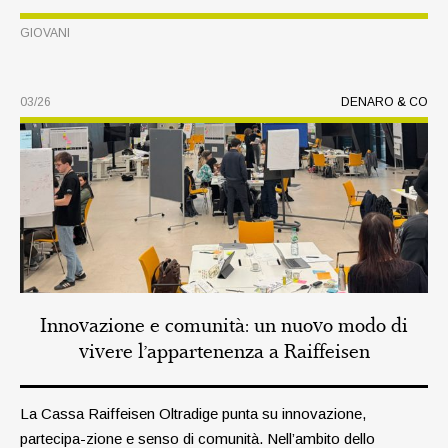
passione per il calcio viene vissuta con entusiasmo. In
GIOVANI
un’intervista con Armin Kager, responsabile di questo
settore, scopriamo più da vicino il lavoro svolto in ambito
giovanile.
03/26
DENARO & CO
Innovazione e comunità: un nuovo modo di
vivere l’appartenenza a Raiffeisen
La Cassa Raiffeisen Oltradige punta su innovazione,
partecipa-zione e senso di comunità. Nell’ambito dello