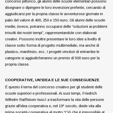
concorso pittorico, gli alunni delle scuole elementari possono
disegnare o dipingere le loro invenzioni preferite, cercando di
aggiudicarsi per la propria classe le avven­tu­rose giornate in
palio del valore di 400, 250 e 150 euro. Gli alunni delle scuole
medie, invece, potranno occuparsi delle “soluzioni ai problemi
irrisolti dei nostri tempi”, rappresentandole con elaborati
creativi. Possono inoltre presentare le loro idee a livello di
classe sotto forma di progetto multimediale, ma anche di
plastico, manifesto, ecc. I progetti vincitori di entrambe le
categorie si aggiudicheranno un premio di 500 euro per la
propria classe.
COOPERATIVE, UN’IDEA E LE SUE CONSEGUENZE
È questo il tema del concorso creativo per gli studenti delle
scuole superiori e professionali. Ai suoi tempi, Friedrich
Wilhelm Raiffeisen riuscì a trasformare la vita delle persone
grazie all’idea cooperativa e, nel 19° secolo, diede vita alla
prima società cooperativa al motto “Ciò che è impossibile al