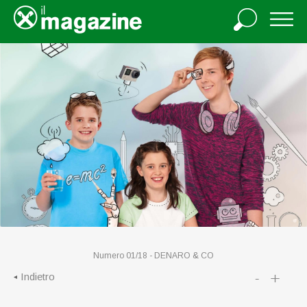
Numero 01/18 -
DENARO & CO
-
+
Indietro