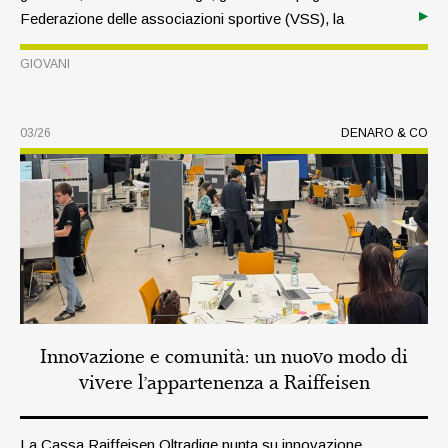
Federazione delle associazioni sportive (VSS), la
passione per il calcio viene vissuta con entusiasmo. In
GIOVANI
un’intervista con Armin Kager, responsabile di questo
settore, scopriamo più da vicino il lavoro svolto in ambito
giovanile.
03/26
DENARO & CO
Innovazione e comunità: un nuovo modo di
vivere l’appartenenza a Raiffeisen
La Cassa Raiffeisen Oltradige punta su innovazione,