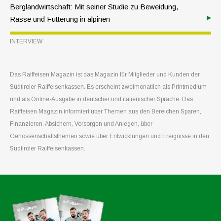
Berglandwirtschaft: Mit seiner Studie zu Beweidung,
Rasse und Fütterung in alpinen
Milchproduktionssystemen hat der Universitätsdozent
INTERVIEW
Thomas Zanon von der Freien Universität Bozen neue
Erkenntnisse zur Qualität und mikrobiologischen
Zusammensetzung von Bergmilch geliefert. Für seine
Das Raiffeisen Magazin ist das Magazin für Mitglieder und Kunden der
Arbeit wurde er mit dem Studienförderpreis des
Südtiroler Raiffeisenkassen. Es erscheint zweimonatlich als Printmedium
Raiffeisen­verbandes Südtirol ausgezeichnet.
und als Online-Ausgabe in deutscher und italienischer Sprache. Das
Raiffeisen Magazin informiert über Themen aus den Bereichen Sparen,
Finanzieren, Absichern, Vorsorgen und Anlegen, über
Genossenschaftsthemen sowie über Entwicklungen und Ereignisse in den
Südtiroler Raiffeisenkassen.