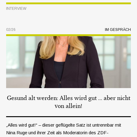
diesem Umfeld am besten verhalten? Börsenexperte
INTERVIEW
Hans A. Bernecker, Referent beim diesjährigen
Anlegersymposium des Raiffeisen InvestmentClubs, gibt
Einblicke in die aktuelle Lage.
02/26
IM GESPRÄCH
Gesund alt werden: Alles wird gut … aber nicht
von allein!
„Alles wird gut!“ – dieser geflügelte Satz ist untrennbar mit
Nina Ruge und ihrer Zeit als Moderatorin des ZDF-