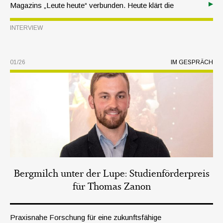
Magazins „Leute heute“ verbunden. Heute klärt die
Biologin und Bestseller-Autorin vor allem über gesundes,
INTERVIEW
bewusstes Älterwerden auf. Beim Presseempfang des
Raiffeisenverbandes Südtirol machte sie deutlich, wie sehr
wir unsere Lebensqualität bis ins hohe Alter selbst
01/26
IM GESPRÄCH
beeinflussen können.
Bergmilch unter der Lupe: Studienförderpreis
für Thomas Zanon
Praxisnahe Forschung für eine zukunftsfähige