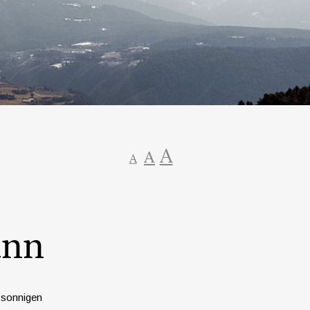
A
A
A
ann
r sonnigen