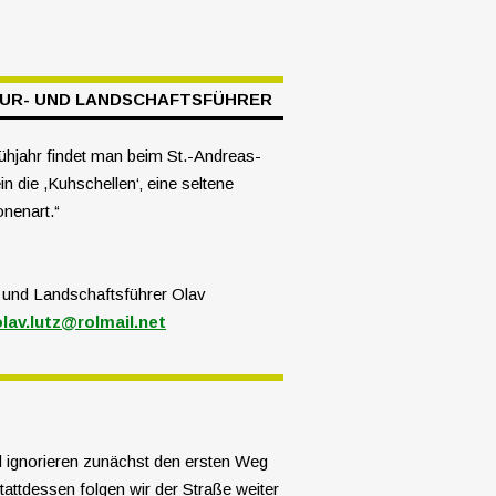
UR- UND LANDSCHAFTSFÜHRER
ühjahr findet man beim St.-Andreas-
in die ,Kuhschellen‘‚ eine seltene
nenart.“
 und Landschafts­führer Olav
olav.lutz@rolmail.net
d ignorieren zunächst den ersten Weg
Stattdessen folgen wir der Straße weiter