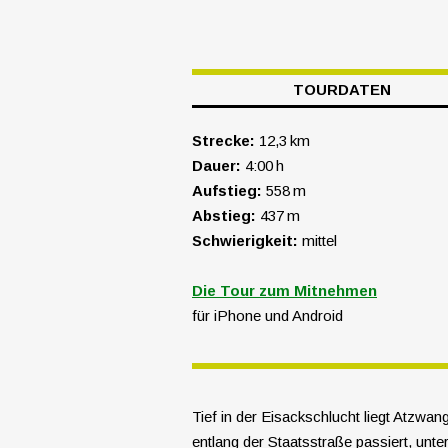
TOURDATEN
Strecke:
12,3 km
Dauer:
4:00 h
Aufstieg:
558 m
Abstieg:
437 m
Schwierigkeit:
mittel
Die Tour zum Mitnehmen
für iPhone und Android
Tief in der Eisackschlucht liegt Atzwan
entlang der Staatsstraße passiert, unt