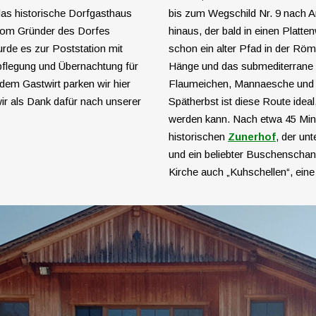
das historische Dorfgasthaus
bis zum Wegschild Nr. 9 nach An
 vom Gründer des Dorfes
hinaus, der bald in einen Platt
rde es zur Poststation mit
schon ein alter Pfad in der Röme
rpflegung und Übernachtung für
Hänge und das submediterrane K
em Gastwirt parken wir hier
Flaumeichen, Mannaesche und 
wir als Dank dafür nach unserer
Spätherbst ist diese Route ide
werden kann. Nach etwa 45 Minu
historischen
Zunerhof
, der unt
und ein beliebter Buschenschank
Kirche auch „Kuhschellen“, ein