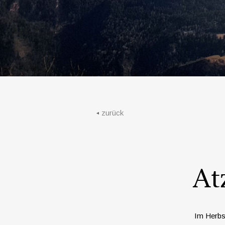
zurück
At
Im Herbst