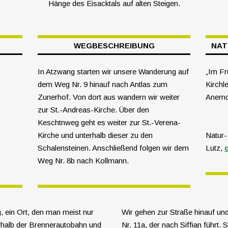
Hänge des Eisacktals auf alten Steigen.
WEGBESCHREIBUNG
NAT
In Atzwang starten wir unsere Wanderung auf
„Im Fr
dem Weg Nr. 9 hinauf nach Antlas zum
Kirchle
Zunerhof. Von dort aus wandern wir weiter
Anemo
zur St.-Andreas-Kirche. Über den
Keschtnweg geht es weiter zur St.-Verena-
Kirche und unterhalb dieser zu den
Natur-
Schalensteinen. Anschließend folgen wir dem
Lutz,
Weg Nr. 8b nach Kollmann.
g, ein Ort, den man meist nur
Wir gehen zur Straße hinauf un
erhalb der Brennerautobahn und
Nr. 11a, der nach Siffian führt. 