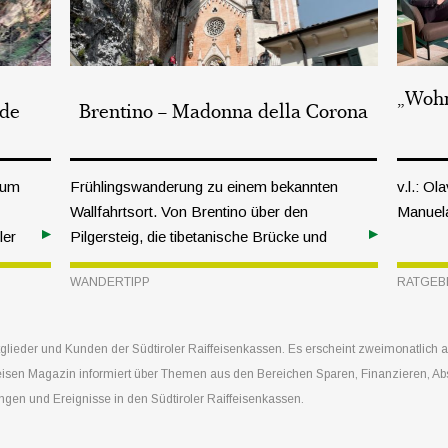
„Wohn
nde
Brentino – Madonna della Corona
zum
Frühlingswanderung zu einem bekannten
v.l.: O
Wallfahrtsort. Von Brentino über den
Manuela
ler
Pilgersteig, die tibetanische Brücke und
den Vajo dell’Orsa nach Ferrara di Monte
WANDERTIPP
RATGEB
Baldo zur Madonna della Corona.
tglieder und Kunden der Südtiroler Raiffeisenkassen. Es erscheint zweimonatlich
feisen Magazin informiert über Themen aus den Bereichen Sparen, Finanzieren, Ab
en und Ereignisse in den Südtiroler Raiffeisenkassen.