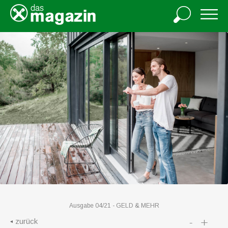
Ausgabe 04/21 -
GELD & MEHR
-
+
zurück