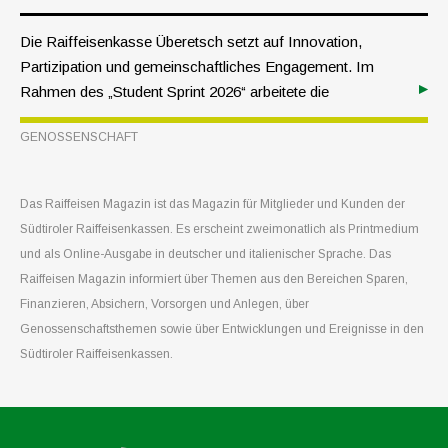
Die Raiffeisenkasse Überetsch setzt auf Innovation,
Partizipation und gemeinschaftliches Engagement. Im
Rahmen des „Student Sprint 2026“ arbeitete die
Raiffeisenkasse gemeinsam mit jungen Menschen aus
GENOSSENSCHAFT
ganz Europa eine Woche lang intensiv am Thema
Mitgliedschaft.
Das Raiffeisen Magazin ist das Magazin für Mitglieder und Kunden der
Südtiroler Raiffeisenkassen. Es erscheint zweimonatlich als Printmedium
und als Online-Ausgabe in deutscher und italienischer Sprache. Das
Raiffeisen Magazin informiert über Themen aus den Bereichen Sparen,
Finanzieren, Absichern, Vorsorgen und Anlegen, über
Genossenschaftsthemen sowie über Entwicklungen und Ereignisse in den
Südtiroler Raiffeisenkassen.