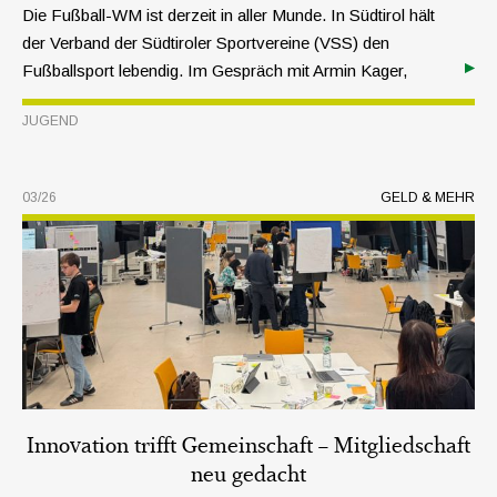
Die Fußball-WM ist derzeit in aller Munde. In Südtirol hält
der Verband der Südtiroler Sportvereine (VSS) den
Fußballsport lebendig. Im Gespräch mit Armin Kager,
Leiter des Referats Fußball, werfen wir einen Blick hinter
JUGEND
die Kulissen des Kinder- und Jugendfußballs.
03/26
GELD & MEHR
Innovation trifft Gemeinschaft – Mitgliedschaft
neu gedacht